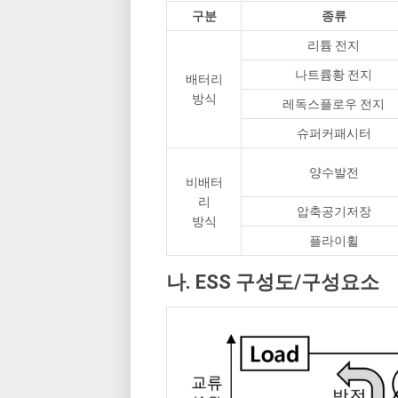
구분
종류
리튬 전지
나트륨황 전지
배터리
방식
레독스플로우 전지
슈퍼커패시터
양수발전
비배터
리
압축공기저장
방식
플라이휠
나. ESS 구성도/구성요소