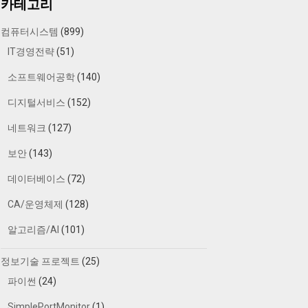
카테고리
컴퓨터시스템
(899)
IT경영전략
(51)
소프트웨어공학
(140)
디지털서비스
(152)
네트워크
(127)
보안
(143)
데이터베이스
(72)
CA/운영체제
(128)
알고리즘/AI
(101)
정보기술 프로젝트
(25)
파이썬
(24)
SimplePortMonitor
(1)