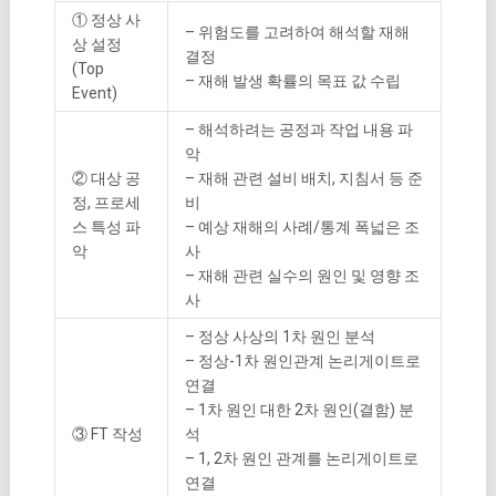
① 정상 사
– 위험도를 고려하여 해석할 재해
상 설정
결정
(Top
– 재해 발생 확률의 목표 값 수립
Event)
– 해석하려는 공정과 작업 내용 파
악
② 대상 공
– 재해 관련 설비 배치, 지침서 등 준
정, 프로세
비
스 특성 파
– 예상 재해의 사례/통계 폭넓은 조
악
사
– 재해 관련 실수의 원인 및 영향 조
사
– 정상 사상의 1차 원인 분석
– 정상-1차 원인관계 논리게이트로
연결
– 1차 원인 대한 2차 원인(결함) 분
③ FT 작성
석
– 1, 2차 원인 관계를 논리게이트로
연결