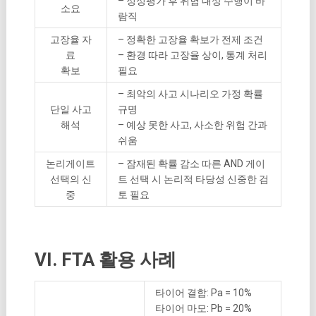
– 정성평가 후 위험 대상 수행이 바
소요
람직
고장율 자
– 정확한 고장율 확보가 전제 조건
료
– 환경 따라 고장율 상이, 통계 처리
확보
필요
– 최악의 사고 시나리오 가정 확률
단일 사고
규명
해석
– 예상 못한 사고, 사소한 위험 간과
쉬움
논리게이트
– 잠재된 확률 감소 따른 AND 게이
선택의 신
트 선택 시 논리적 타당성 신중한 검
중
토 필요
VI. FTA 활용 사례
타이어 결함: Pa = 10%
타이어 마모: Pb = 20%