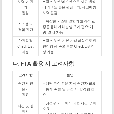
노력, 시간
– 최소 컷셋/패스셋으로 사고 발생
의
에 기여도 높은 원인파악, 사고예방
절감
노력 절감
– 복잡한 시스템 결함의 효과적 교
시스템의
정을 통해 재해발생 초기 필요(예
결함 진단
방) 조치 가능
안전점검
– 최소 컷셋, 기본 사상 파악으로 안
Check List
전점검 상 중요 부분 Check List 작
작성
성 가능
나. FTA 활용 시 고려사항
고려사항
설명
숙련된 전
– 해당 분야 전문 지식 숙련자 필요
문가
– 통계, 확률 및 공정 지식/경험 필
필요
요
– 정성 평가 비해 막대한 시간, 경비
시간 및 경
소요
비의