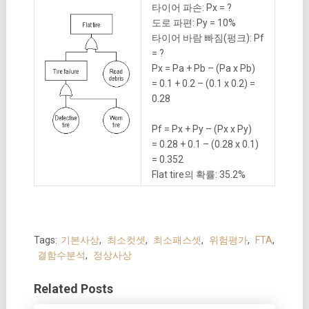
타이어 파손: Px = ?
도로 파편: Py = 10%
타이어 바람 빠짐(펑크): Pf
= ?
Px = Pa + Pb – (Pa x Pb)
= 0.1 + 0.2 – (0.1 x 0.2) =
0.28
Pf = Px + Py – (Px x Py)
= 0.28 + 0.1 – (0.28 x 0.1)
= 0.352
Flat tire의 확률: 35.2%
Tags:
기본사상
,
최소컷셋
,
최소패스셋
,
위험평가
,
FTA
,
결함수분석
,
정상사상
Related Posts