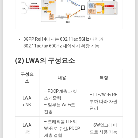
3GPP Rel14에서는 802.11ac 5GHz 대역과
802.11ad/ay 60GHz 대역까지 확장 가능
(2) LWA의 구성요소
구성요
내용
특징
소
– PDCP계층 패킷
– LTE/Wi-Fi RF
LWA
스케줄링
부하 따라 자원
eNB
– 일부는 Wi-Fi로
관리
전송
– 트래픽을 LTE와
LWA
– SW업그레이
Wi-Fi로 수신, PDCP
UE
드로 사용 가능
계층 결합