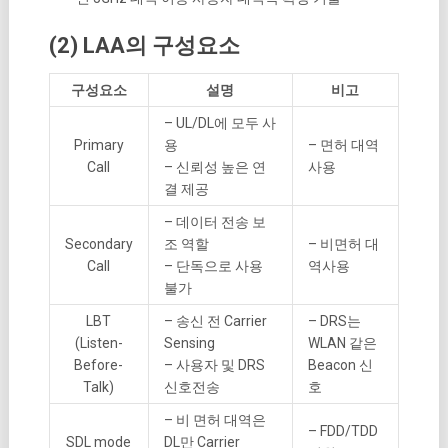
(2) LAA의 구성요소
구성요소
설명
비고
– UL/DL에 모두 사
Primary
용
– 면허 대역
Call
– 신뢰성 높은 연
사용
결 제공
– 데이터 전송 보
Secondary
조 역할
– 비면허 대
Call
– 단독으로 사용
역사용
불가
LBT
– 송신 전 Carrier
– DRS는
(Listen-
Sensing
WLAN 같은
Before-
– 사용자 및 DRS
Beacon 신
Talk)
신호전송
호
– 비 면허 대역은
– FDD/TDD
SDL mode
DL만 Carrier