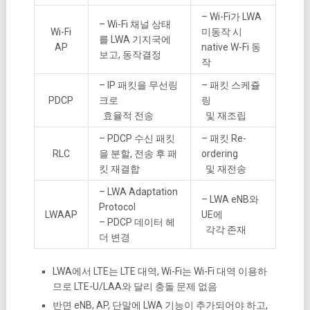
– Wi-Fi가 LWA
– Wi-Fi 채널 상태
Wi-Fi
미동작 시
를 LWA 기지국에
AP
native W-Fi 동
보고, 동작결정
작
– IP 패킷을 무선링
– 패킷 스케쥴
PDCP
크로
링
효율적 전송
및 재조립
– PDCP 수신 패킷
– 패킷 Re-
RLC
을 분할, 전송 후 패
ordering
킷 재결합
및 재전송
– LWA Adaptation
– LWA eNB와
Protocol
LWAAP
UE에
– PDCP 데이터 헤
각각 존재
더 변경
LWA에서 LTE는 LTE 대역, Wi-Fi는 Wi-Fi 대역 이용하
므로 LTE-U/LAA와 달리 충돌 문제 없음
반면 eNB, AP, 단말에 LWA 기능이 추가되어야 하고,