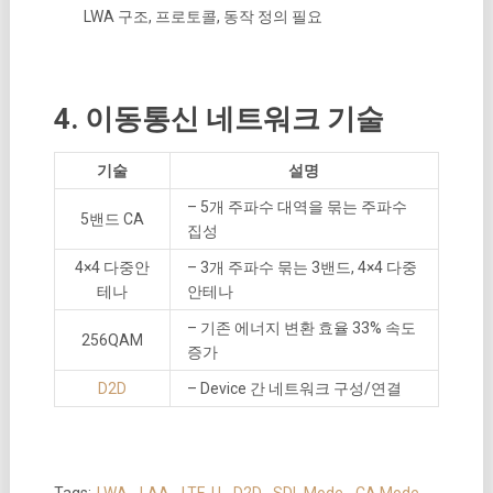
LWA 구조, 프로토콜, 동작 정의 필요
4. 이동통신 네트워크 기술
기술
설명
– 5개 주파수 대역을 묶는 주파수
5밴드 CA
집성
4×4 다중안
– 3개 주파수 묶는 3밴드, 4×4 다중
테나
안테나
– 기존 에너지 변환 효율 33% 속도
256QAM
증가
D2D
– Device 간 네트워크 구성/연결
Tags:
LWA
,
LAA
,
LTE-U
,
D2D
,
SDL Mode
,
CA Mode
,