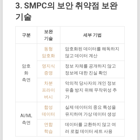
3. SMPC의 보안 취약점 보완
기술
보완
구분
세부 기법
기술
동형
암호화된 데이터를 해독하지
암호화
않고 데이터 계산
암호
영지식
정보 자체를 공개하지 않고
화
증명
정보에 대한 진실 확인
측면
차분
악의적 당사자의 개인 정보
프라이
유출 방지 위해 무작위성 추
버시
가
합성
실제 데이터의 중요 특성을
데이터
유지하며 가상 데이터 생성
AI/ML
측면
연합
데이터를 교환하지 않고 여
학습
러 로컬 데이터 세트 사용