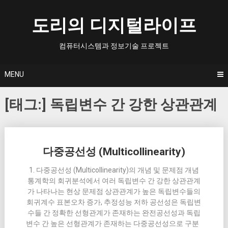
Skip
to
도리의 디지털라이프
content
컴퓨터시스템과 정보기술 프로젝트
MENU
[태그:]
독립변수 간 강한 상관관계
Posts
다중공선성 (Multicollinearity)
navigation
1. 다중공선성 (Multicollinearity)의 개념 및 문제점 개념
통계학의 회귀분석에서 여러 독립변수 간 강한 상관관계
가 나타나는 현상 문제점 상관관계가 높은 독립변수들의
회귀계수 표본오차 증가, 추정성능 저하 공선성은 독립변
수들 간 정확한 선형관계가 존재하는 완전공선성과 독립
변수 간 높은 선형관계가 존재하는 다중공선성으로 구분