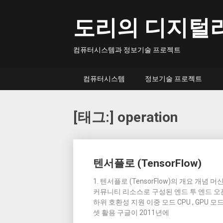
Skip
to
도리의 디지털
content
컴퓨터시스템과 정보기술 프로젝트
컴퓨터시스템
정보기술 프로젝트
[태그:]
operation
Posts
텐서플로 (TensorFlow)
navigation
1. 텐서플로 (TensorFlow)의 개요 개념
커뮤니티 리소스로 구성된 엔드 투 엔드 오픈소스 플
하위 호환성 지원 이중 모드 CPU , GPU 
셋 활용 구글이 2011년에