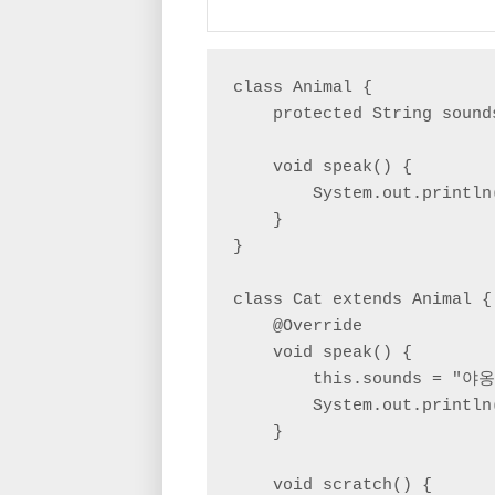
class Animal {

    protected String so
    void speak() {

        System.out.println
    }

}

class Cat extends Animal 
    @Override

    void speak() {

        this.sounds = "야옹!
        System.out.println
    }

    void scratch() {
