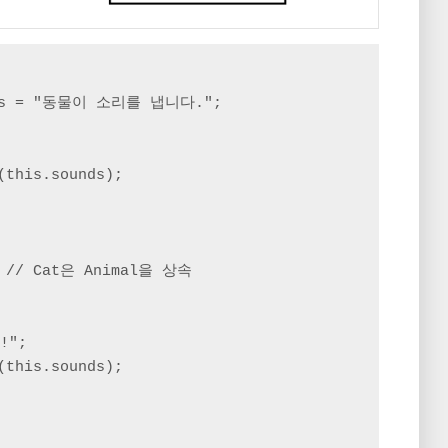
unds = "동물이 소리를 냅니다.";

(this.sounds);

{ // Cat은 Animal을 상속

";

(this.sounds);
