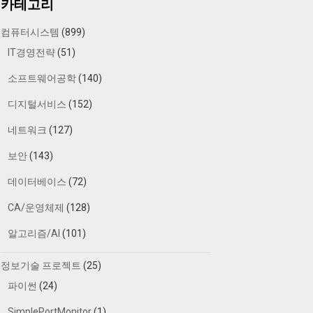
카테고리
컴퓨터시스템
(899)
IT경영전략
(51)
소프트웨어공학
(140)
디지털서비스
(152)
네트워크
(127)
보안
(143)
데이터베이스
(72)
CA/운영체제
(128)
알고리즘/AI
(101)
정보기술 프로젝트
(25)
파이썬
(24)
SimplePortMonitor
(1)