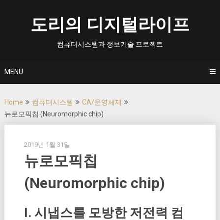
Skip
to
도리의 디지털라이프
content
컴퓨터시스템과 정보기술 프로젝트
MENU
Home
컴퓨터시스템
CA/운영체제
뉴로모픽칩 (Neuromorphic chip)
2019년 1월 31일
뉴로모픽칩
(Neuromorphic chip)
I. 시냅스를 모방한 저전력 컴