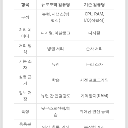
항목
뉴로모픽 컴퓨팅
기존 컴퓨팅
뉴런, 시냅스(병
CPU, RAM,
구성
렬식)
I/O(직렬식)
처리 데
디지털, 아날로그
디지털
이터
처리 방
병렬 처리
순차 처리
식
기본 소
뉴런
논리 소자
자
실행 근
학습
사전 프로그래밍
거
정보 저
뉴런 간 연결강도
기억장치(RAM)
장
낮은소모전력,학
특징
뛰어난 연산 능력
습
응용분
연상, 추론, 인식
복잡한 계산