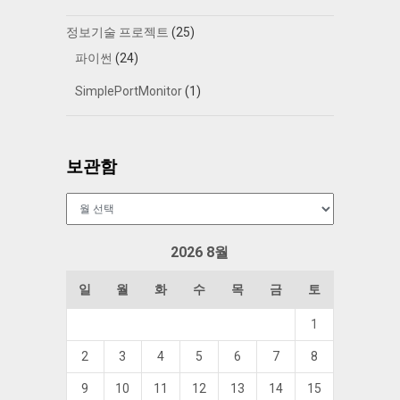
정보기술 프로젝트
(25)
파이썬
(24)
SimplePortMonitor
(1)
보관함
보
관
함
2026 8월
일
월
화
수
목
금
토
1
2
3
4
5
6
7
8
9
10
11
12
13
14
15