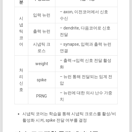
분
– axon, 이전코어에서 신호
입력 뉴런
시
수신
냅
– dendrite, 다음코어로 신호
틱
출력 뉴런
전달
코
어
시냅틱 크
– synapse, 입력과 출력 뉴런
로스
연결
– 출력→입력 신호 전달 활성
weight
화
처
리
– 뉴런 통해 전달되는 임계 전
spike
신
압
호
– 뉴런에 대한 의사 난수 가중
PRNG
치
시냅틱 코어는 학습을 통해 시냅틱 크로스를 활성/비
활성화 시켜, spike 전달 여부를 결정