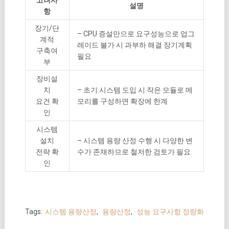
설명
항
장기/단
– CPU 증설만으로 요구성능으로 업그
계적
레이드 불가 시 과부하 해결 장기계획
구축여
필요
부
장비설
치
– 초기 시스템 도입 시 작은 모듈로 메
요건 확
모리를 구성하면 확장에 한계
인
시스템
설치
– 시스템 용량 산정 수행 시 다양한 변
전략 확
수가 존재하므로 철저한 검토가 필요
인
Tags:
시스템 용량산정
,
용량산정
,
성능 요구사항 정량화