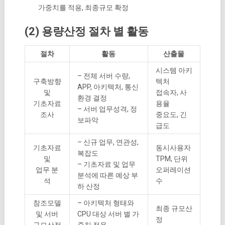
가중치를 적용, 최종규모 확정
(2) 용량산정 절차 별 활동
절차
활동
산출물
시스템 아키
– 전체 서버 수량,
구축방향
텍처
APP, 아키텍처, 통신
및
접속자, 사
환경 결정
기초자료
용율
– 서버 업무성격, 정
조사
중요도, 긴
보파악
급도
– 신규 업무, 연관성,
기초자료
동시사용자
복잡도
및
TPM, 단위
– 기초자료 및 업무
업무 분
오퍼레이션
분석에 따른 예상 부
석
수
하 산정
참조모델
– 아키텍처 형태와
최종 규모산
및 서버
CPU 대상 서버 별 가
정
규모산정
중치 적용