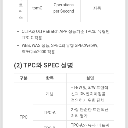
트
Operations
tpmC
좌동
릭
per Second
스
OLTP와 OLTP&Batch APP 성능기준 TPC의 유형인
TPC-C 적용
WEB, WAS 성능, SPEC의 유형 SPECWeb99,
SPECjbb2000 적용
(2) TPC와 SPEC 설명
구분
항목
설명
– H/W 및 S/W 트랜잭
개념
션과 DB 벤치마킹을
정의하기 위한 단체
가장 단순한 트랜잭션
TPC-A
처리 평가
TPC
TPC-A와 유사, 네트워