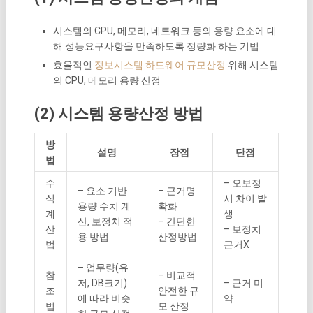
시스템의 CPU, 메모리, 네트워크 등의 용량 요소에 대
해 성능요구사항을 만족하도록 정량화 하는 기법
효율적인
정보시스템 하드웨어 규모산정
위해 시스템
의 CPU, 메모리 용량 산정
(2) 시스템 용량산정 방법
방
설명
장점
단점
법
수
– 오보정
– 요소 기반
– 근거명
식
시 차이 발
용량 수치 계
확화
계
생
산, 보정치 적
– 간단한
산
– 보정치
용 방법
산정방법
법
근거X
– 업무량(유
참
– 비교적
저, DB크기)
– 근거 미
조
안전한 규
에 따라 비슷
약
법
모 산정