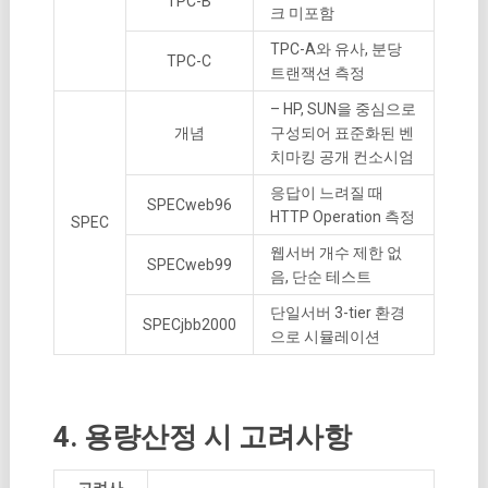
TPC-B
크 미포함
TPC-A와 유사, 분당
TPC-C
트랜잭션 측정
– HP, SUN을 중심으로
개념
구성되어 표준화된 벤
치마킹 공개 컨소시엄
응답이 느려질 때
SPECweb96
HTTP Operation 측정
SPEC
웹서버 개수 제한 없
SPECweb99
음, 단순 테스트
단일서버 3-tier 환경
SPECjbb2000
으로 시뮬레이션
4. 용량산정 시 고려사항
고려사