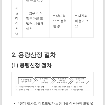
한 규모 산정
시
뮬
– 업무의 작
– 상대적
– 시간과
레
업부하를 모
으로 정확
비용이 소
이
델링, 시뮬레
한 값
요
션
이션
법
2. 용량산정 절차
(1) 용량산정 절차
4단계 절차로, 참조모델과 보정치를 이용하여 모델 별