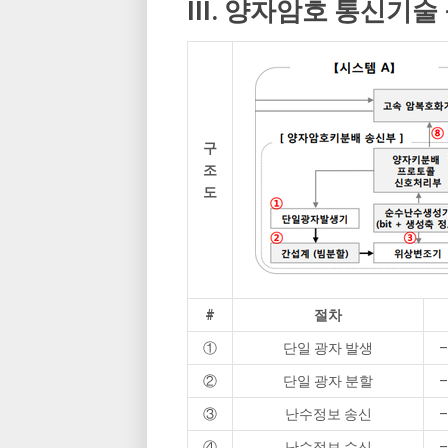
III. 양자암호 통신기술
구
조
도
#
절차
①
단일 광자 발생
②
단일 광자 분할
③
난수정보 송신
④
난수정보 수신