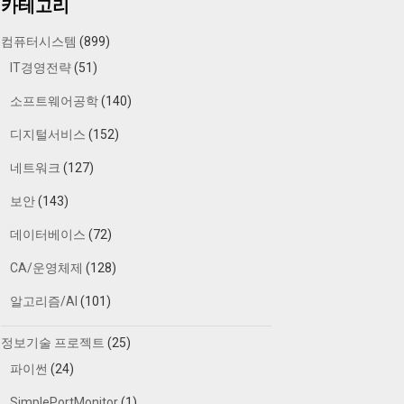
카테고리
컴퓨터시스템
(899)
IT경영전략
(51)
소프트웨어공학
(140)
디지털서비스
(152)
네트워크
(127)
보안
(143)
데이터베이스
(72)
CA/운영체제
(128)
알고리즘/AI
(101)
정보기술 프로젝트
(25)
파이썬
(24)
SimplePortMonitor
(1)