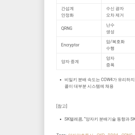
간섭계
수신 광자
안정화
오차 제거
난수
QRNG
생성
암/복호화
Encryptor
수행
양자
양자 중계
증폭
비밀키 분배 속도는 COW4가 유리하지만
콜이 대부분 시스템에 채용
[참고]
SK텔레콤, “양자키 분배기술 동향과 SK