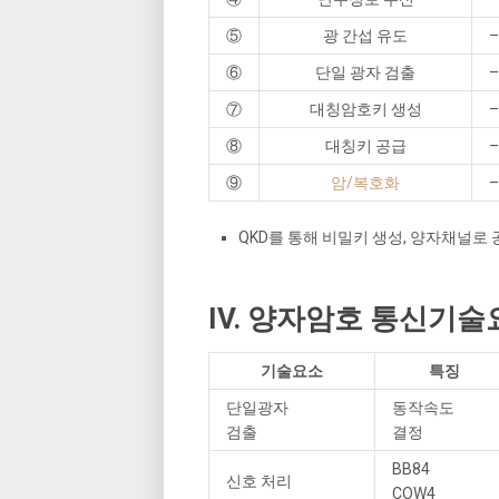
⑤
광 간섭 유도
⑥
단일 광자 검출
⑦
대칭암호키 생성
⑧
대칭키 공급
⑨
암/복호화
QKD를 통해 비밀키 생성, 양자채널로
IV. 양자암호 통신기술
기술요소
특징
단일광자
동작속도
검출
결정
BB84
신호 처리
COW4