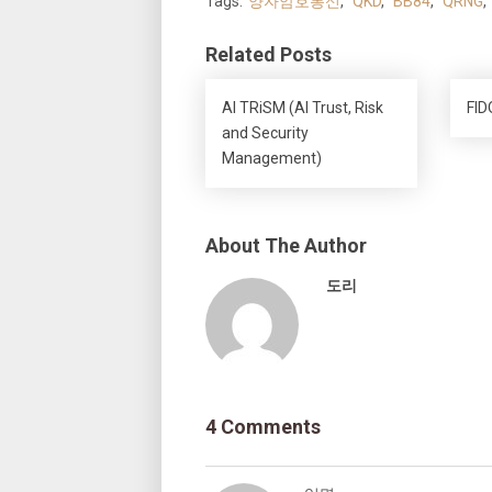
Tags:
양자암호통신
,
QKD
,
BB84
,
QRNG
,
Related Posts
AI TRiSM (AI Trust, Risk
FID
and Security
Management)
About The Author
도리
4 Comments