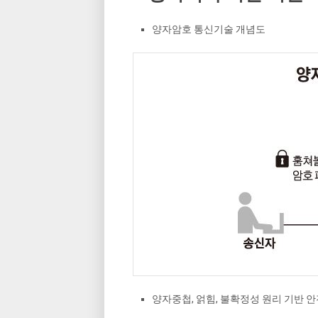
양자암호 통신기술 개념도
양자중첩, 얽힘, 불확정성 원리 기반 