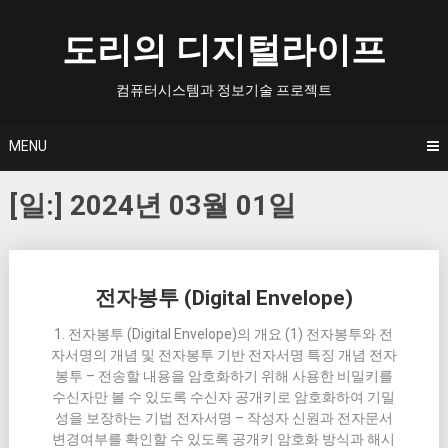
Skip
to
도리의 디지털라이프
content
컴퓨터시스템과 정보기술 프로젝트
MENU
[일:]
2024년 03월 01일
Posts
전자봉투 (Digital Envelope)
navigation
1. 전자봉투 (Digital Envelope)의 개요 (1) 전자봉투와 전
자서명의 개념 및 전자봉투 기반 전자서명 특징 개념 전자
봉투 – 전송할 내용을 암호화하기 위해 사용한 비밀키를
수신자만 볼 수 있도록 수신자 공개키로 암호화하여 기밀
성을 보장하는 기법 전자서명 – 작성자 신원과 전자문서
변경여부를 확인할 수 있도록 공개키 암호화 방식과 해시