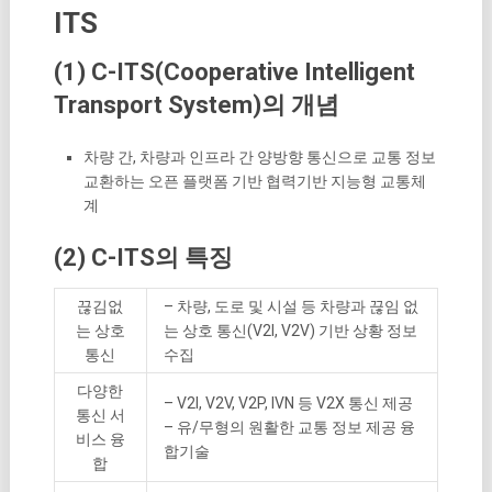
ITS
(1) C-ITS(Cooperative Intelligent
Transport System)의 개념
차량 간, 차량과 인프라 간 양방향 통신으로 교통 정보
교환하는 오픈 플랫폼 기반 협력기반 지능형 교통체
계
(2) C-ITS의 특징
끊김없
– 차량, 도로 및 시설 등 차량과 끊임 없
는 상호
는 상호 통신(V2I, V2V) 기반 상황 정보
통신
수집
다양한
– V2I, V2V, V2P, IVN 등 V2X 통신 제공
통신 서
– 유/무형의 원활한 교통 정보 제공 융
비스 융
합기술
합