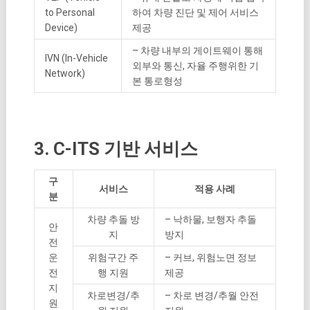
to Personal
하여 차량 진단 및 제어 서비스
Device)
제공
– 차량 내부의 게이트웨이 통해
IVN (In-Vehicle
외부와 통신, 자율 주행위한 기
Network)
본 통로형성
3. C-ITS 기반 서비스
구
서비스
적용 사례
분
차량 추돌 방
– 낙하물, 보행자 추돌
안
지
방지
전
운
위험구간 주
– 커브, 위험노면 정보
전
행 지원
제공
지
차로변경/추
– 차로 변경/추월 안전
원