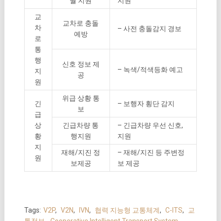
월 지원
지원
교
교차로 충돌
차
– 사전 충돌감지 경보
예방
로
통
행
신호 정보 제
– 녹색/적색등화 예고
지
공
원
위급 상황 통
긴
– 보행자 횡단 감지
보
급
상
긴급차량 통
– 긴급차량 우선 신호,
황
행지원
지원
지
재해/지진 정
– 재해/지진 등 주변정
원
보제공
보 제공
Tags:
V2P
,
V2N
,
IVN
,
협력 지능형 교통체계
,
C-ITS
,
교
통정보
,
Cooperative Intelligent Transport System
,