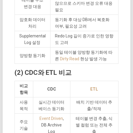
않으므로 스키마 변경 오류 대응
변경 대응
필요
암호화 데이터
동기화 후 대상 DB에서 복호화
처리
여부, 필요성 고려
Supplemental
Redo Log 길이 증가로 인한 영향
Log 설정
도 고려
동일 테이블 양방향 동기화에 따
양방향 동기화
른
Dirty Read
현상 발생 가능
(2) CDC와 ETL 비교
비교
CDC
ETL
항목
사용
실시간 데이터
배치 기반 데이터 추
목적
베이스 동기화
출/적재
Event Driven
,
테이블 변경 추출, 식
주요
DB Archive
별 컬럼 또는 전체 추
기술
Log
출