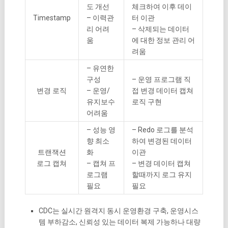
도 개선
체크하여 이후 데이
Timestamp
– 이력관
터 이관
리 어려
– 삭제되는 데이터
움
에 대한 정보 관리 어
려움
– 유연한
구성
– 운영 프로그램 직
변경 로직
– 운영/
접 변경 데이터 캡쳐
유지보수
로직 구현
어려움
– 성능 영
– Redo 로그를 분석
향 최소
하여 변경된 데이터
트랜잭션
화
이관
로그 캡쳐
– 캡쳐 프
– 변경 데이터 캡쳐
로그램
할때까지 로그 유지
필요
필요
CDC는 실시간 원격지 동시 운영환경 구축, 운영시스
템 부하감소, 신뢰성 있는 데이터 복제 가능하나 대량