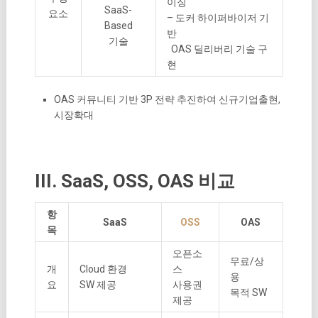
이징
SaaS-
요소
– 도커 하이퍼바이저 기
Based
반
기술
OAS 딜리버리 기술 구
현
OAS 커뮤니티 기반 3P 전략 추진하여 신규기업출현,
시장확대
III. SaaS, OSS, OAS 비교
항
SaaS
OSS
OAS
목
오픈소
무료/상
개
Cloud 환경
스
용
요
SW 제공
사용권
목적 SW
제공