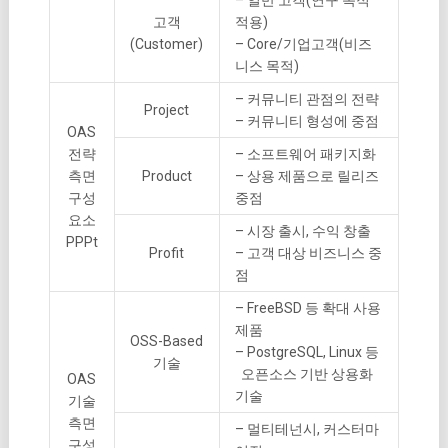
고객
적용)
(Customer)
– Core/기업고객(비즈
니스 목적)
– 커뮤니티 관점의 전략
Project
– 커뮤니티 형성에 중점
OAS
전략
– 소프트웨어 패키지화
측면
Product
– 상용 제품으로 릴리즈
구성
중점
요소
– 시장 출시, 수익 창출
PPPt
Profit
– 고객 대상 비즈니스 중
점
– FreeBSD 등 확대 사용
제품
OSS-Based
– PostgreSQL, Linux 등
기술
오픈소스 기반 상용화
OAS
기술
기술
측면
– 멀티테넌시, 커스터마
구성