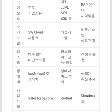
라
GPL,
BSD 있으
이
주로
LGPL
나
선
기업소유
MPL,
제약없음
스
BSD 등
수
에코시스
익
SW Cloud
에코시
템
모
사용료
스템
상용판매
델
리
커스터
다수 멀티
경쟁사 출
스
마이징
테넌트수용
현
크
/버전업
생
생태계
IaaS/PaaS 후
생태계
태
축소 추
가속화
확산 추세
계
세
기
업
Cloudera
Salesforce.com
Redhat
사
등
례