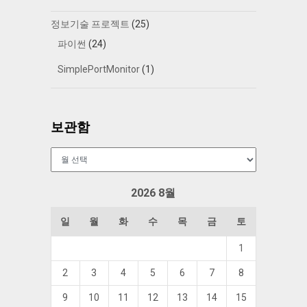
정보기술 프로젝트
(25)
파이썬
(24)
SimplePortMonitor
(1)
보관함
보
관
함
2026 8월
일
월
화
수
목
금
토
1
2
3
4
5
6
7
8
9
10
11
12
13
14
15