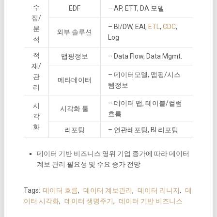
수
EDF
– AP, ETT, DA 모델
집/
– BI/DW, EAI,
ETL
,
CDC
,
분
외부 솔루션
Log
석
적
맵핑정보
– Data Flow, Data Mgmt.
재/
– 데이터모델, 맵핑/시스
관
메타데이터
템정보
리
– 데이터 맵, 테이블/컬럼
시
시각화 툴
흐름
각
화
리포팅
– 연관레포팅, BI 리포팅
데이터 기반 비즈니스 영위 기업 증가에 따라 데이터
계보 관리 필요성 및 수요 증가 전망
Tags:
데이터 흐름
,
데이터 계보관리
,
데이터 리니지
,
데
이터 시각화
,
데이터 생명주기
,
데이터 기반 비즈니스