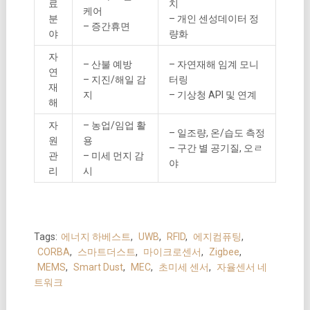
료
치
케어
분
– 개인 센성데이터 정
– 증간휴면
야
량화
자
– 산불 예방
– 자연재해 임계 모니
연
– 지진/해일 감
터링
재
지
– 기상청 API 및 연계
해
자
– 농업/임업 활
– 일조량, 온/습도 측정
원
용
– 구간 별 공기질, 오ㄹ
관
– 미세 먼지 감
야
리
시
Tags:
에너지 하베스트
,
UWB
,
RFID
,
에지컴퓨팅
,
CORBA
,
스마트더스트
,
마이크로센서
,
Zigbee
,
MEMS
,
Smart Dust
,
MEC
,
초미세 센서
,
자율센서 네
트워크