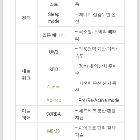
스트
용
Sleep
– 에너지 절감위한 절
전력
mode
전
– 극소형, 초박막 배터
필름 배터리
리
– 가용전력 기반 거리/
UWB
속도
– 30m 내 양방향 주파
RFID
네트
수
워크
– 저전력 무선 센서 통
ZigBee
신
Ad-hoc
– Pro/Re-Active mode
미들
– 네트워크 분산 환경
CORBA
웨어
지원
– 마이크로 단위 절삭
MEMS
기술