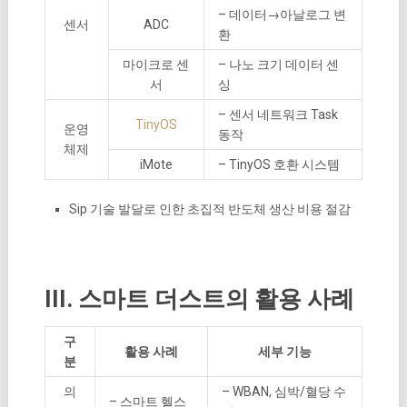
– 데이터→아날로그 변
센서
ADC
환
마이크로 센
– 나노 크기 데이터 센
서
싱
– 센서 네트워크 Task
TinyOS
운영
동작
체제
iMote
– TinyOS 호환 시스템
Sip 기술 발달로 인한 초집적 반도체 생산 비용 절감
III. 스마트 더스트의 활용 사례
구
활용 사례
세부 기능
분
의
– WBAN, 심박/혈당 수
– 스마트 헬스