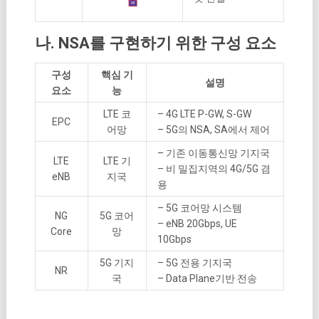
나. NSA를 구현하기 위한 구성 요소
구성
핵심 기
설명
요소
능
LTE 코
– 4G LTE P-GW, S-GW
EPC
어망
– 5G의 NSA, SA에서 제어
– 기존 이동통신망 기지국
LTE
LTE 기
– 비 밀집지역의 4G/5G 겸
eNB
지국
용
– 5G 코어망 시스템
NG
5G 코어
– eNB 20Gbps, UE
Core
망
10Gbps
5G 기지
– 5G 전용 기지국
NR
국
– Data Plane기반 전송