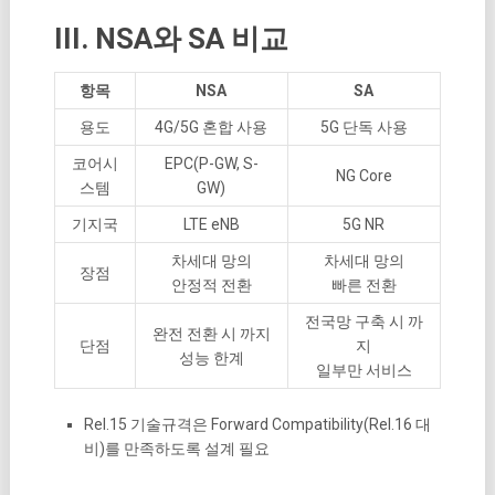
III. NSA와 SA 비교
항목
NSA
SA
용도
4G/5G 혼합 사용
5G 단독 사용
코어시
EPC(P-GW, S-
NG Core
스템
GW)
기지국
LTE eNB
5G NR
차세대 망의
차세대 망의
장점
안정적 전환
빠른 전환
전국망 구축 시 까
완전 전환 시 까지
단점
지
성능 한계
일부만 서비스
Rel.15 기술규격은 Forward Compatibility(Rel.16 대
비)를 만족하도록 설계 필요