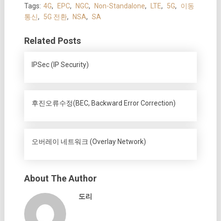
Tags:
4G
,
EPC
,
NGC
,
Non-Standalone
,
LTE
,
5G
,
이동
통신
,
5G 전환
,
NSA
,
SA
Related Posts
IPSec (IP Security)
후진오류수정(BEC, Backward Error Correction)
오버레이 네트워크 (Overlay Network)
About The Author
도리