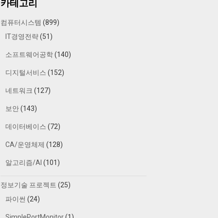
카테고리
컴퓨터시스템
(899)
IT경영전략
(51)
소프트웨어공학
(140)
디지털서비스
(152)
네트워크
(127)
보안
(143)
데이터베이스
(72)
CA/운영체제
(128)
알고리즘/AI
(101)
정보기술 프로젝트
(25)
파이썬
(24)
SimplePortMonitor
(1)