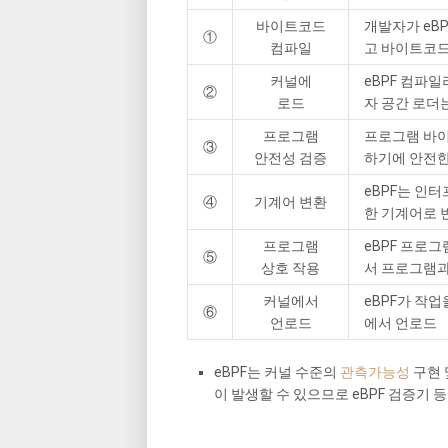
바이트코드
개발자가 eBP
①
컴파일
고 바이트코
커널에
eBPF 컴파일
②
로드
자 공간 로더
프로그램
프로그램 바이
③
안전성 검증
하기에 안전한
eBPF는 인
④
기계어 변환
한 기계어로 
프로그램
eBPF 프로
⑤
상호 작용
서 프로그램과
커널에서
eBPF가 작
⑥
언로드
에서 언로드
eBPF는 커널 수준의
관측가능성
구현 
이 발생할 수 있으므로 eBPF 검증기 