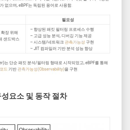
 없으며, eBPF는 독립된 용어로 사용함.
필요성
– 향상된 패킷 필터링 프로세스 수행
 확장 위해
– 고급 성능 분석, 디버깅 기능 제공
 내 샌드박스
– 시스템/네트워크
관측가능성
구현
– JIT 컴파일러 기반 분석 성능 향상
ket Filter)는 단순 패킷 분석/필터링 형태로 시작되었고, eBPF를 통해
코드
기반
관측가능성(Observability)
을 구현
 구성요소 및 동작 절차