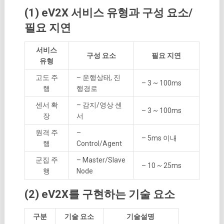
(1) eV2X 서비스 유형과 구성 요소/
필요 지연
서비스
구성 요소
필요 지연
유형
고도 주
– 운행상태, 진
– 3 ~ 100ms
행
행경로
센서 확
– 감지/영상 센
– 3 ~ 100ms
장
서
원격 주
–
– 5ms 이내
행
Control/Agent
군집 주
– Master/Slave
– 10 ~ 25ms
행
Node
(2) eV2X를 구현하는 기술 요소
구분
기술 요소
기술설명