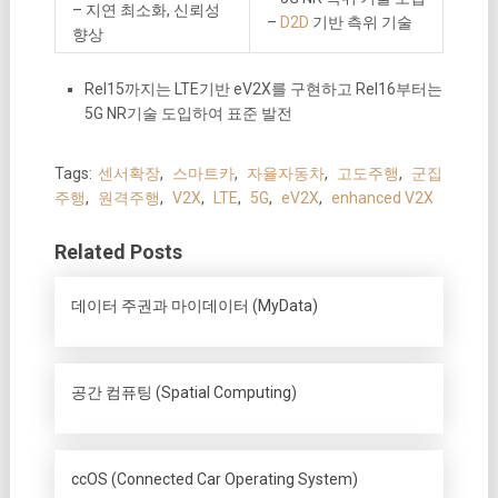
– 지연 최소화, 신뢰성
–
D2D
기반 측위 기술
향상
Rel15까지는 LTE기반 eV2X를 구현하고 Rel16부터는
5G NR기술 도입하여 표준 발전
Tags:
센서확장
,
스마트카
,
자율자동차
,
고도주행
,
군집
주행
,
원격주행
,
V2X
,
LTE
,
5G
,
eV2X
,
enhanced V2X
Related Posts
데이터 주권과 마이데이터 (MyData)
공간 컴퓨팅 (Spatial Computing)
ccOS (Connected Car Operating System)