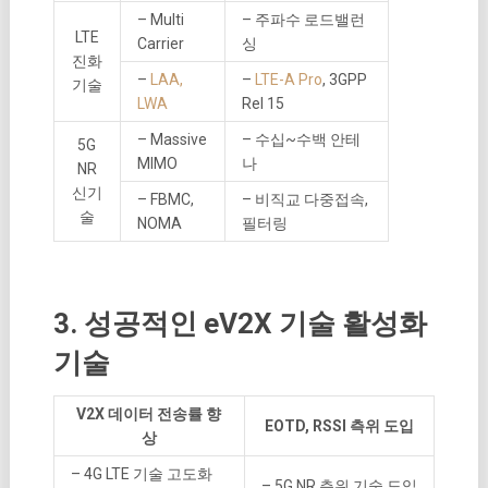
– Multi
– 주파수 로드밸런
LTE
Carrier
싱
진화
–
LAA,
–
LTE-A Pro
, 3GPP
기술
LWA
Rel 15
– Massive
– 수십~수백 안테
5G
MIMO
나
NR
신기
– FBMC,
– 비직교 다중접속,
술
NOMA
필터링
3. 성공적인 eV2X 기술 활성화
기술
V2X 데이터 전송률 향
EOTD, RSSI 측위 도입
상
– 4G LTE 기술 고도화
– 5G NR 측위 기술 도입