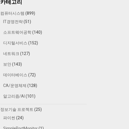
카테고리
컴퓨터시스템
(899)
IT경영전략
(51)
소프트웨어공학
(140)
디지털서비스
(152)
네트워크
(127)
보안
(143)
데이터베이스
(72)
CA/운영체제
(128)
알고리즘/AI
(101)
정보기술 프로젝트
(25)
파이썬
(24)
SimplePortMonitor
(1)