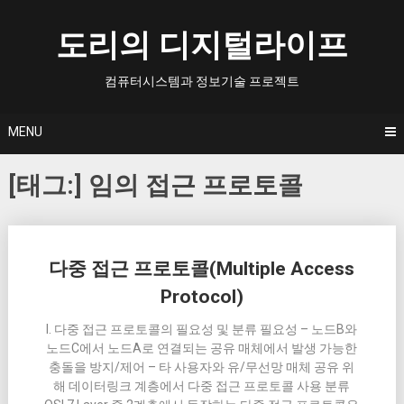
Skip
to
도리의 디지털라이프
content
컴퓨터시스템과 정보기술 프로젝트
MENU
[태그:]
임의 접근 프로토콜
Posts
다중 접근 프로토콜(Multiple Access
navigation
Protocol)
I. 다중 접근 프로토콜의 필요성 및 분류 필요성 – 노드B와
노드C에서 노드A로 연결되는 공유 매체에서 발생 가능한
충돌을 방지/제어 – 타 사용자와 유/무선망 매체 공유 위
해 데이터링크 계층에서 다중 접근 프로토콜 사용 분류