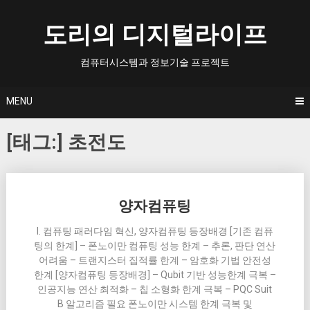
Skip
to
도리의 디지털라이프
content
컴퓨터시스템과 정보기술 프로젝트
MENU
[태그:]
초전도
Posts
양자컴퓨팅
navigation
I. 컴퓨팅 패러다임 혁신, 양자컴퓨팅 등장배경 [기존 컴퓨
팅의 한계] – 폰노이만 컴퓨팅 성능 한계 – 추론, 판단 연산
어려움 – 트랜지스터 집적률 한계 – 암호화 기법 안전성
한계 [양자컴퓨팅 등장배경] – Qubit 기반 성능한계 극복 –
인공지능 연산 최적화 – 칩 소형화 한계 극복 – PQC Suit
B 알고리즘 필요 폰노이만 시스템 한계 극복 및