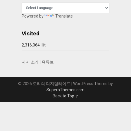
Powered by
Translate
Visited
2,316,064 Hit
저자 소개
|
유튜브
© 2026 도리의 디지털라이프
| WordPress Theme by
SuperbThemes.com
Back to Top ↑