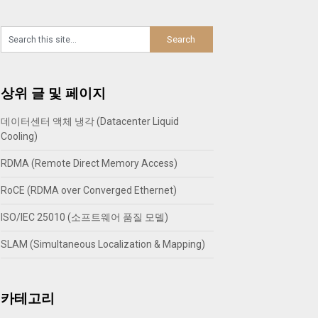
상위 글 및 페이지
데이터센터 액체 냉각 (Datacenter Liquid
Cooling)
RDMA (Remote Direct Memory Access)
RoCE (RDMA over Converged Ethernet)
ISO/IEC 25010 (소프트웨어 품질 모델)
SLAM (Simultaneous Localization & Mapping)
카테고리