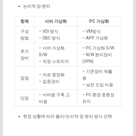
논리적 망 분리
항목
서버 가상화
PC 가상화
구성
– VDI 방식
– VM방식
방법
– SBC 방식
– APP 가상화
– 서버 가상화
– PC 가상화 S/W
추가
S/W
– N/W 분리장비
장비
– 외장 스토리지
(VPN)
– 기존장비 재활
– 자료 중앙화
장점
용
– 집중관리
– 낮은 도입 비용
– 서버팜 구축 고
– PC 환경 호환성
단점
비용
유지
현장 상황에 따라 물리/논리적 망 분리 방식 선택