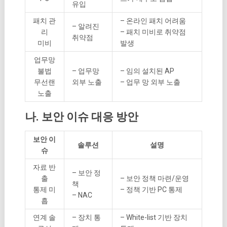
유입
패치 관
– 온라인 패치 어려움
– 알려진
리
– 패치 미비로 취약점
취약점
미비
발생
업무망
불법
– 업무망
– 임의 설치된 AP
무선랜
외부 노출
– 업무 망 외부 노출
노출
나. 보안 이슈 대응 방안
보안 이
솔루션
설명
슈
자료 반
– 보안 정
출
– 보안 정책 마련/운영
책
통제 미
– 정책 기반 PC 통제
– NAC
흡
연계 솔
– 장치 통
– White-list 기반 장치