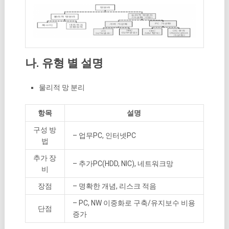
나. 유형 별 설명
물리적 망 분리
항목
설명
구성 방
– 업무PC, 인터넷PC
법
추가 장
– 추가PC(HDD, NIC), 네트워크망
비
장점
– 명확한 개념, 리스크 적음
– PC, NW 이중화로 구축/유지보수 비용
단점
증가