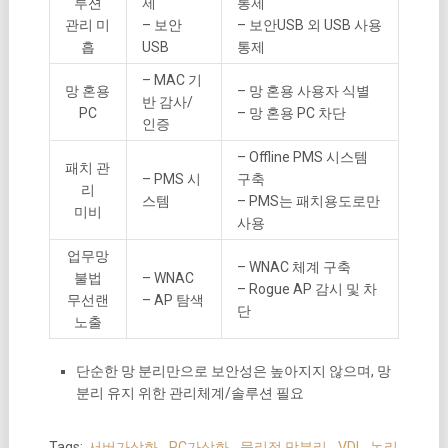
루션
제
통제
관리 미
– 보안
– 보안USB 외 USB 사용
흡
USB
통제
– MAC 기
망 혼용
– 망 혼용 사용자 식별
반 감사/
PC
– 망 혼용 PC 차단
인증
– Offline PMS 시스템
패치 관
– PMS 시
구축
리
스템
– PMS는 패치용도로만
미비
사용
업무망
– WNAC 체계 구축
불법
– WNAC
– Rogue AP 감시 및 차
무선랜
– AP 탐색
단
노출
단순한 망 분리만으로 보안성은 높아지지 않으며, 망
분리 유지 위한 관리체계/솔루션 필요
Tags:
서버가상화
,
PC가상화
,
물리적 망분리
,
VDI
,
논리