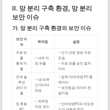
II. 망 분리 구축 환경, 망 분리
보안 이슈
가. 망 분리 구축 환경의 보안 이슈
보안 이
취약점
설명
슈
자료 반
– 인가 안된 경로 자료
출
– 내부 자
전송
통제 미
료 유출
– 자료 반출 승인 절차
흡
미비
연계 솔
– 업무/인터넷망 PC 통
– 내/외부
루션
제미비
간 데이터
관리 미
– 보안등급, 데이터 전
전송
흡
달지침
– 외부망
망 혼용
– 인터넷망PC의 악성코
악성 코드
PC
드가 내부로 침입