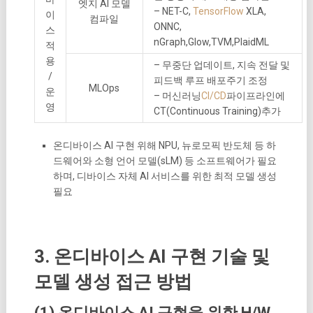
엣지 AI 모델
– NET-C,
TensorFlow
XLA,
이
컴파일
ONNC,
스
nGraph,Glow,TVM,PlaidML
적
용
– 무중단 업데이트, 지속 전달 및
/
피드백 루프 배포주기 조정
MLOps
운
– 머신러닝
CI/CD
파이프라인에
영
CT(Continuous Training)추가
온디바이스 AI 구현 위해 NPU, 뉴로모픽 반도체 등 하
드웨어와 소형 언어 모델(sLM) 등 소프트웨어가 필요
하며, 디바이스 자체 AI 서비스를 위한 최적 모델 생성
필요
3. 온디바이스 AI 구현 기술 및
모델 생성 접근 방법
(1) 온디바이스 AI 구현을 위한 H/W,