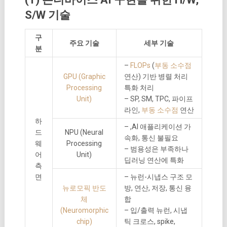
S/W 기술
구
주요 기술
세부 기술
분
–
FLOPs
(
부동 소수점
GPU (Graphic
연산) 기반 병렬 처리
Processing
특화 처리
Unit)
– SP, SM, TPC, 파이프
라인,
부동 소수점
연산
하
– ,AI 애플리케이션 가
드
NPU (Neural
속화, 통신 불필요
웨
Processing
– 범용성은 부족하나
어
Unit)
딥러닝 연산에 특화
측
면
– 뉴런-시냅스 구조 모
뉴로모픽 반도
방, 연산, 저장, 통신 융
체
합
(Neuromorphic
– 입/출력 뉴런, 시냅
chip)
틱 크로스, spike,