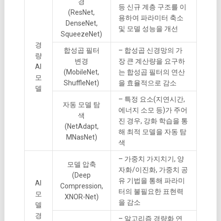
경
등 신규 계층 구조를 이
(ResNet,
용하여 파라미터 축소
DenseNet,
및 모델 성능을 개선
SqueezeNet)
경
합성곱 필터
– 합성곱 신경망의 가
량
변경
장 큰 계산량을 요구하
AI
(MobileNet,
는 합성곱 필터의 연산
모
ShuffleNet)
을 효율적으로 감소
델
– 특정 요소(지연시간,
자동 모델 탐
에너지 소모 등)가 주어
색
진 경우, 강화 학습을 통
(NetAdapt,
해 최적 모델을 자동 탐
MNasNet)
색
– 가중치 가지치기, 양
모델 압축
자화/이진화, 가중치 공
(Deep
유 기법을 통해 파라미
AI
Compression,
터의 불필요한 표현력
모
XNOR-Net)
을 감소
델
경
– 알고리즘 경량화 연