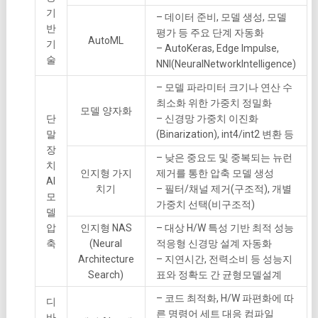
기
– 데이터 준비, 모델 생성, 모델
반
평가 등 주요 단계 자동화
AutoML
기
– AutoKeras, Edge Impulse,
술
NNI(NeuralNetworkIntelligence)
– 모델 파라미터 크기나 연산 수
최소화 위한 가중치 정밀화
모델 양자화
단
– 신경망 가중치 이진화
말
(Binarization), int4/int2 변환 등
장
– 낮은 중요도 및 중복되는 뉴런
치
인지형 가지
제거를 통한 압축 모델 생성
AI
치기
– 필터/채널 제거(구조적), 개별
모
가중치 선택(비구조적)
델
압
인지형 NAS
– 대상 H/W 특성 기반 최적 성능
축
(Neural
적응형 신경망 설계 자동화
Architecture
– 지연시간, 전력소비 등 성능지
Search)
표와 정확도 간 균형모델설계
– 코드 최적화, H/W 파편화에 따
디
른 명령어 세트 대응 컴파일
바