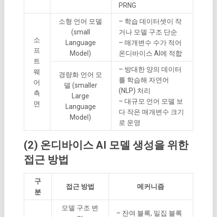
PRNG
소형 언어 모델
– 학습 데이터셋이 작
(small
거나 모델 구조 단순
소
Language
– 매개변수 수가 적어
프
Model)
온디바이스 AI에 적합
트
– 방대한 양의 데이터
웨
경량화 언어 모
를 학습해 자연어
어
델 (smaller
(NLP) 처리
측
Large
– 대규모 언어 모델 보
면
Language
다 작은 매개변수 크기
Model)
로 운영
(2) 온디바이스 AI 모델 생성을 위한
접근 방법
구
접근 방법
메커니즘
분
모델 구조 변
– 잔여 블록, 밀집 블록