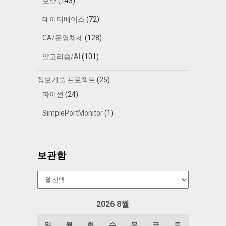
보안
(143)
데이터베이스
(72)
CA/운영체제
(128)
알고리즘/AI
(101)
정보기술 프로젝트
(25)
파이썬
(24)
SimplePortMonitor
(1)
보관함
보
관
함
2026 8월
일
월
화
수
목
금
토